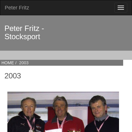
Peter Fritz
Toggl
naviga
Peter Fritz -
Stocksport
HOME
2003
2003