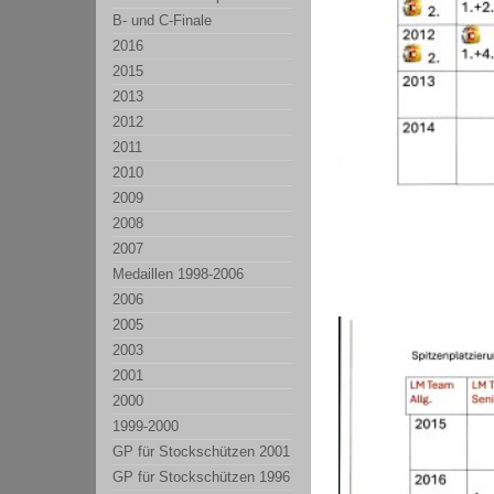
B- und C-Finale
2016
2015
2013
2012
2011
2010
2009
2008
2007
Medaillen 1998-2006
2006
2005
2003
2001
2000
1999-2000
GP für Stockschützen 2001
GP für Stockschützen 1996